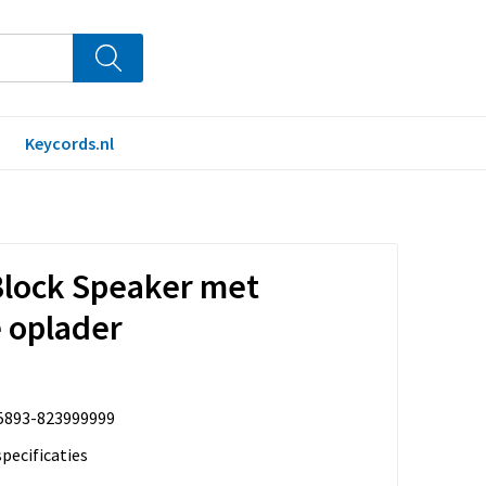
0
€ 0,00
Keycords.nl
lock Speaker met
 oplader
5893-823999999
specificaties