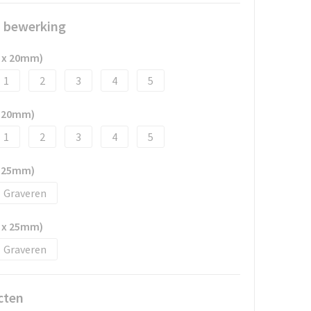
n bewerking
 x 20mm)
1
2
3
4
5
x 20mm)
1
2
3
4
5
x 25mm)
Graveren
 x 25mm)
Graveren
cten