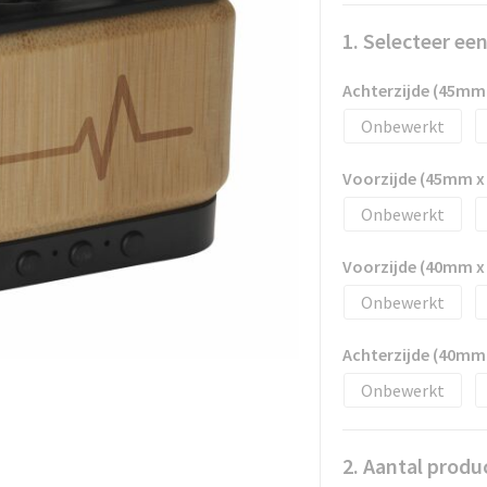
1. Selecteer ee
Achterzijde (45mm
Onbewerkt
Voorzijde (45mm 
Onbewerkt
Voorzijde (40mm 
Onbewerkt
Achterzijde (40mm
Onbewerkt
2. Aantal produ