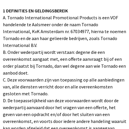
Klokken, horloges en weerstations
Jassen
Koeltassen en Koelboxen
1 DEFINITIES EN GELDINGSBEREIK
A. Tornado International Promotional Products is een VOF
Lampen en Gereedschap
Kledingaccessoires
Koffers en Trolleys
handelende te Aalsmeer onder de naam Tornado
International, KvK Amsterdam nr. 67034977, hierna te noemen
Levensmiddelen
Peuters en Baby's
Laptop en Tablet tassen
Tornado en de aan haar gelieerde bedrijven, zoals Tornado
International B.V.
Paraplu's
Polo's
Opvouwbare tassen
B. Onder wederpartij wordt verstaan: degene die een
overeenkomst aangaat met, een offerte aanvraagt bij of een
Persoonlijke verzorging
Regenkleding
Papieren tassen
order plaatst bij Tornado, dan wel degene aan wie Tornado een
aanbod doet.
Powerbanks
Sweaters
Promo rugzakjes
C. Deze voorwaarden zijn van toepassing op alle aanbiedingen
van, alle diensten verricht door en alle overeenkomsten
Reisbenodigdheden
T-Shirts bedrukken
Rugzakken
gesloten met Tornado.
D. De toepasselijkheid van deze voorwaarden wordt door de
Reizen en Outdoor
Vesten
Schoudertassen
wederpartij aanvaard door het vragen van een offerte, het
geven van een opdracht en/of door het sluiten van een
Schrijfwaren
Ondergoed, Sokken en Nachtkleding
Sporttassen
overeenkomst, en voorts door iedere andere handeling waaruit
kan worden afgeleid dat een overeenkomst is aangegaan.