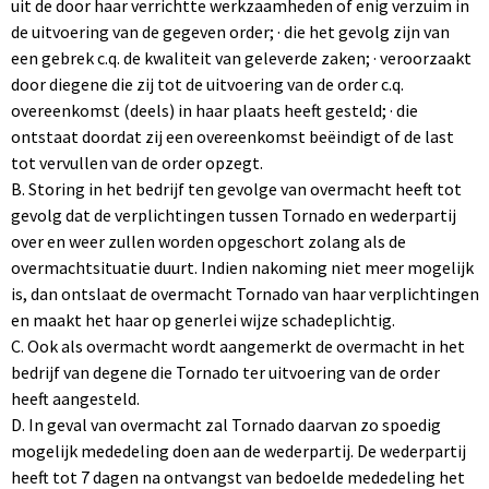
uit de door haar verrichtte werkzaamheden of enig verzuim in
de uitvoering van de gegeven order; · die het gevolg zijn van
een gebrek c.q. de kwaliteit van geleverde zaken; · veroorzaakt
door diegene die zij tot de uitvoering van de order c.q.
overeenkomst (deels) in haar plaats heeft gesteld; · die
ontstaat doordat zij een overeenkomst beëindigt of de last
tot vervullen van de order opzegt.
B. Storing in het bedrijf ten gevolge van overmacht heeft tot
gevolg dat de verplichtingen tussen Tornado en wederpartij
over en weer zullen worden opgeschort zolang als de
overmachtsituatie duurt. Indien nakoming niet meer mogelijk
is, dan ontslaat de overmacht Tornado van haar verplichtingen
en maakt het haar op generlei wijze schadeplichtig.
C. Ook als overmacht wordt aangemerkt de overmacht in het
bedrijf van degene die Tornado ter uitvoering van de order
heeft aangesteld.
D. In geval van overmacht zal Tornado daarvan zo spoedig
mogelijk mededeling doen aan de wederpartij. De wederpartij
heeft tot 7 dagen na ontvangst van bedoelde mededeling het