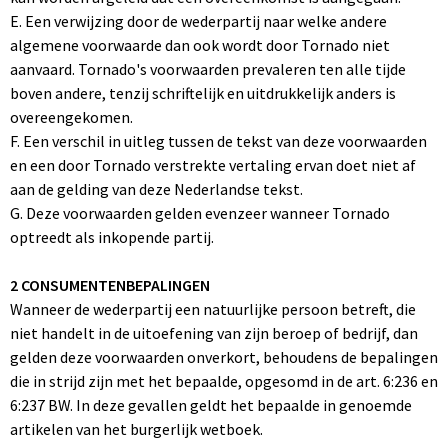
Sinterklaas
Overhemden
Strandtassen
E. Een verwijzing door de wederpartij naar welke andere
algemene voorwaarde dan ook wordt door Tornado niet
Sleutelhangers en Lanyards
Toilettassen
aanvaard. Tornado's voorwaarden prevaleren ten alle tijde
boven andere, tenzij schriftelijk en uitdrukkelijk anders is
Snoepgoed
Waterbestendige tassen
overeengekomen.
F. Een verschil in uitleg tussen de tekst van deze voorwaarden
Spellen voor binnen en buiten
Accessoires voor tassen
en een door Tornado verstrekte vertaling ervan doet niet af
aan de gelding van deze Nederlandse tekst.
Sport
Schoenentassen
G. Deze voorwaarden gelden evenzeer wanneer Tornado
optreedt als inkopende partij.
Veiligheid, Auto en Fiets
Golftassen
2 CONSUMENTENBEPALINGEN
Vrije tijd en Strand
Matrozentassen
Wanneer de wederpartij een natuurlijke persoon betreft, die
niet handelt in de uitoefening van zijn beroep of bedrijf, dan
Waterflesjes
Collegetassen
gelden deze voorwaarden onverkort, behoudens de bepalingen
die in strijd zijn met het bepaalde, opgesomd in de art. 6:236 en
Themapakketten
Draagtassen
6:237 BW. In deze gevallen geldt het bepaalde in genoemde
artikelen van het burgerlijk wetboek.