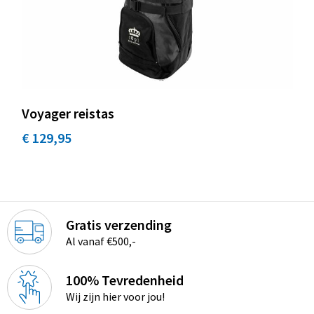
Sinterklaas
Overhemden
Strandtassen
Sleutelhangers en Lanyards
Toilettassen
Snoepgoed
Waterbestendige tassen
Spellen voor binnen en buiten
Accessoires voor tassen
Voyager reistas
€ 129,95
Sport
Schoenentassen
Veiligheid, Auto en Fiets
Golftassen
Vrije tijd en Strand
Matrozentassen
Gratis verzending
Al vanaf €500,-
Waterflesjes
Collegetassen
100% Tevredenheid
Themapakketten
Draagtassen
Wij zijn hier voor jou!