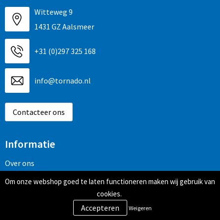
Witteweg 9
1431 GZ Aalsmeer
+31 (0)297 325 168
info@tornado.nl
Contacteer ons
Informatie
Over ons
Veelgestelde vragen
Om onze webshop goed te laten functioneren maken wij gebruik van
cookies.
Klantenservice
Weigeren