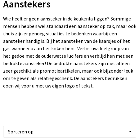
Aanstekers
Klokken, horloges en weerstations
Jassen
Koeltassen en Koelboxen
Wie heeft er geen aansteker in de keukenla liggen? Sommige
Lampen en Gereedschap
Kledingaccessoires
Koffers en Trolleys
mensen hebben wel standaard een aansteker op zak, maar ook
thuis zijn er genoeg situaties te bedenken waarbij een
Levensmiddelen
Peuters en Baby's
Laptop en Tablet tassen
aansteker handig is. Bij het aansteken van de kaarsjes of het
gas wanneer u aan het koken bent. Verlos uw doelgroep van
Paraplu's
Polo's
Opvouwbare tassen
het gedoe met de ouderwetse lucifers en verblijd hen met een
bedrukte aansteker! De bedrukte aanstekers zijn niet alleen
Persoonlijke verzorging
Regenkleding
Papieren tassen
zeer geschikt als promotieartikelen, maar ook bijzonder leuk
om te geven als relatiegeschenk. De aanstekers bedrukken
Powerbanks
Sweaters
Promo rugzakjes
doen wij voor u met uw eigen logo of tekst.
Reisbenodigdheden
T-Shirts bedrukken
Rugzakken
Reizen en Outdoor
Vesten
Schoudertassen
Schrijfwaren
Ondergoed, Sokken en Nachtkleding
Sporttassen