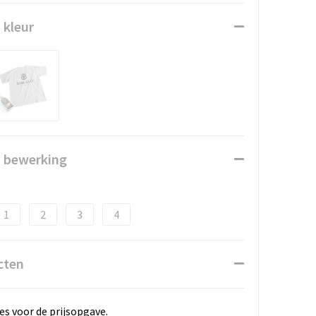
 kleur
n bewerking
1
2
3
4
cten
es voor de prijsopgave.