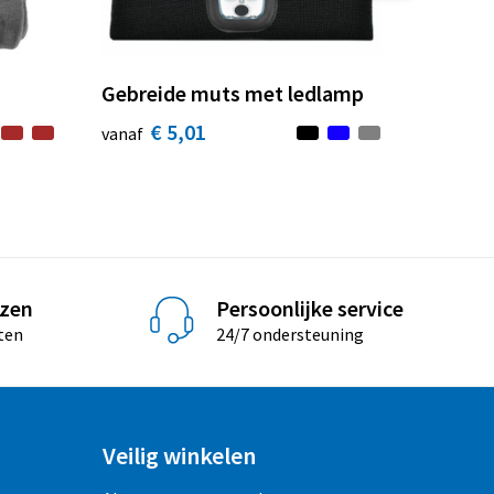
Gebreide muts met ledlamp
€ 5,01
vanaf
jzen
Persoonlijke service
ten
24/7 ondersteuning
Veilig winkelen