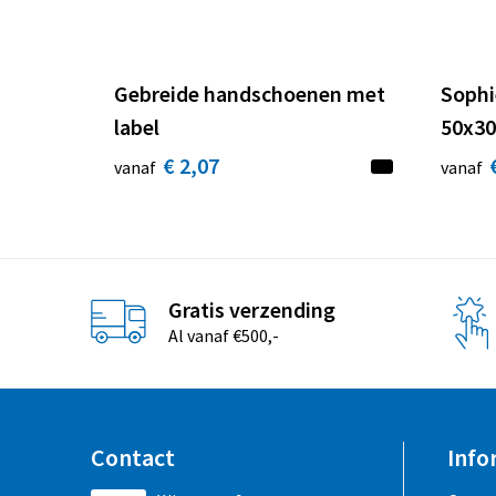
Gebreide handschoenen met
Sophi
label
50x30
€ 2,07
vanaf
vanaf
Gratis verzending
Al vanaf €500,-
Contact
Info