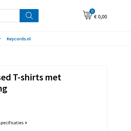
0
€ 0,00
Keycords.nl
ed T-shirts met
ng
specificaties