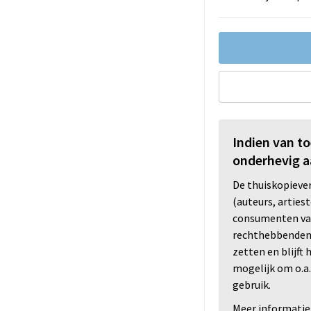
Indien van t
onderhevig a
De thuiskopiev
(auteurs, arties
consumenten va
rechthebbenden i
zetten en blijft
mogelijk om o.a.
gebruik.
Meer informatie