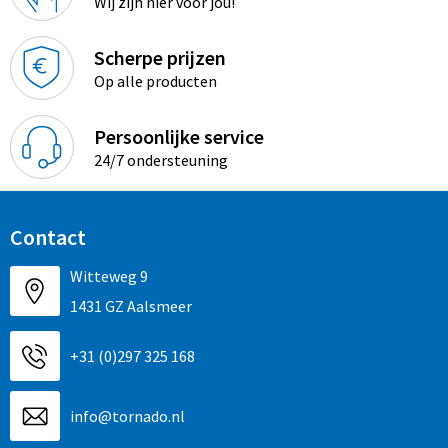
Wij zijn hier voor jou!
Promotietassen
Duffeltassen
Scherpe prijzen
Op alle producten
Fietstassen
Persoonlijke service
Reistassen
24/7 ondersteuning
Contact
Witteweg 9
1431 GZ Aalsmeer
+31 (0)297 325 168
info@tornado.nl