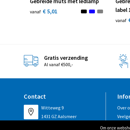
Gebreide muts met ledlamp
Gebre
label
€ 5,01
vanaf
vanaf
Gratis verzending
Al vanaf €500,-
Contact
Info
Witteweg 9
Over 
1431 GZ Aalsmeer
Veelg
Om onze webshop