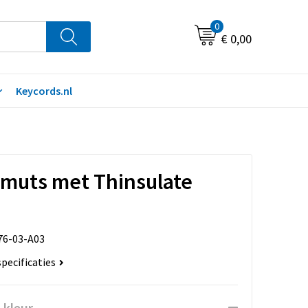
0
€ 0,00
Keycords.nl
muts met Thinsulate
76-03-A03
specificaties
 kleur