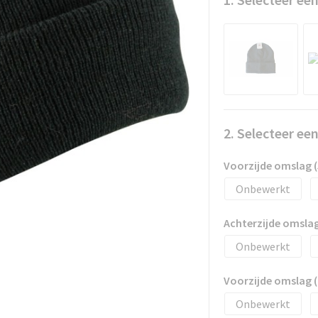
2. Selecteer ee
Voorzijde omslag (
Onbewerkt
Achterzijde omslag
Onbewerkt
Voorzijde omslag (
Onbewerkt