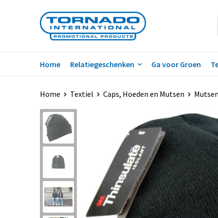
Home
Relatiegeschenken
Ga voor Groen
Te
Home
Textiel
Caps, Hoeden en Mutsen
Mutse