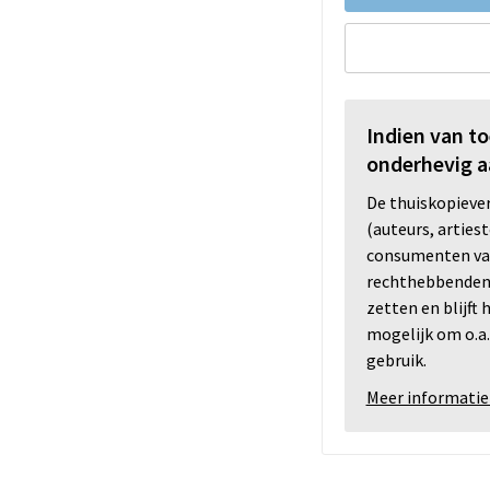
Indien van t
onderhevig a
De thuiskopiev
(auteurs, arties
consumenten va
rechthebbenden i
zetten en blijft
mogelijk om o.a.
gebruik.
Meer informatie