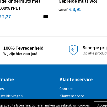
ide kindermuts met
Gebreide muts wol
 100% rPET
€ 3,91
vanaf
€ 2,27
Scherpe pri
100% Tevredenheid
Op alle produc
Wij zijn hier voor jou!
rmatie
Klantenservice
ons
Contact
estelde vragen
Klantenservice
 goed te laten functioneren maken wij gebruik van cookies.