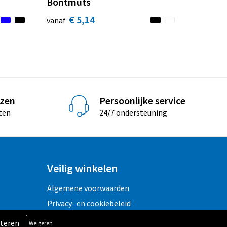
Bontmuts
€ 5,14
vanaf
jzen
Persoonlijke service
ten
24/7 ondersteuning
Veilig winkelen
Algemene voorwaarden
Privacy- en cookiebeleid
Disclaimer
Weigeren