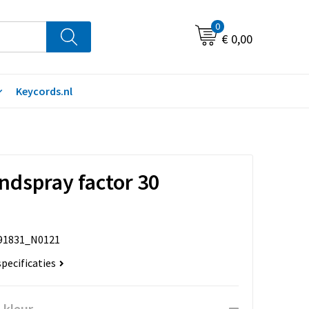
0
€ 0,00
Keycords.nl
dspray factor 30
91831_N0121
specificaties
 kleur