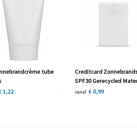
nnebrandcrème tube
Creditcard Zonnebrand
s
SPF30 Gerecycled Mater
€ 1,22
€ 0,99
vanaf