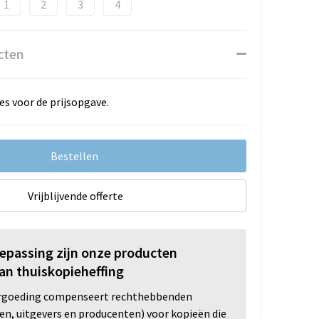
1
2
3
4
cten
es voor de prijsopgave.
Bestellen
Vrijblijvende offerte
oepassing zijn onze producten
an thuiskopieheffing
ergoeding compenseert rechthebbenden
ten, uitgevers en producenten) voor kopieën die