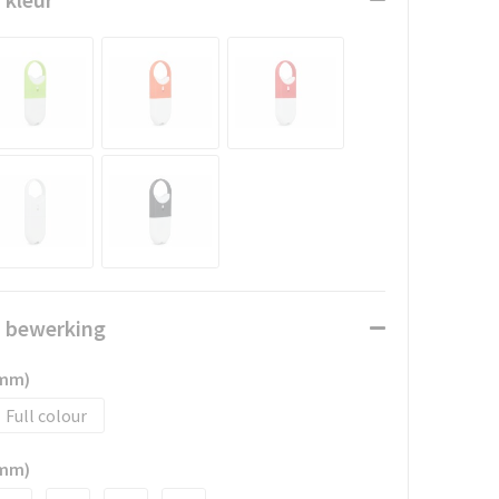
n bewerking
8mm)
Full colour
5mm)