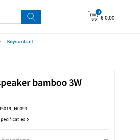
0
€ 0,00
Keycords.nl
 speaker bamboo 3W
95019_N0093
specificaties
n bewerking