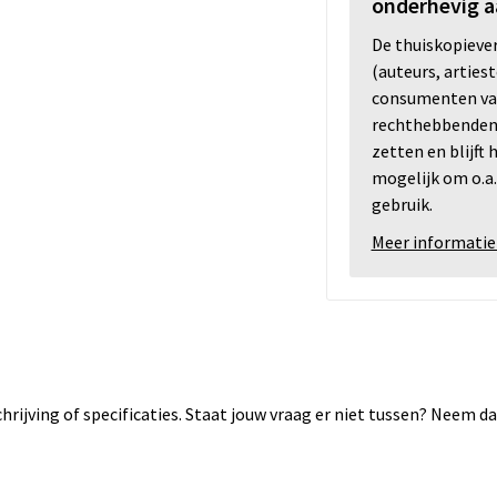
onderhevig a
De thuiskopiev
(auteurs, arties
consumenten va
rechthebbenden i
zetten en blijft
mogelijk om o.a.
gebruik.
Meer informatie
rijving of specificaties. Staat jouw vraag er niet tussen? Neem 