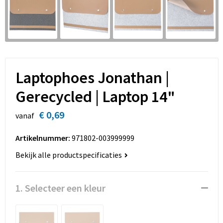
Sinterklaas
Overhemden
Strandtassen
Sleutelhangers en Lanyards
Toilettassen
Snoepgoed
Waterbestendige tassen
Laptophoes Jonathan |
Spellen voor binnen en buiten
Accessoires voor tassen
Gerecycled | Laptop 14"
Sport
Schoenentassen
€ 0,69
vanaf
Veiligheid, Auto en Fiets
Golftassen
Artikelnummer:
971802-003999999
Vrije tijd en Strand
Matrozentassen
Bekijk alle productspecificaties
Waterflesjes
Collegetassen
1. Selecteer een kleur
Themapakketten
Draagtassen