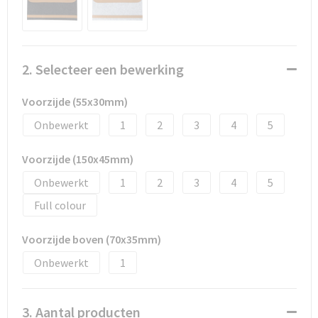
Promotietassen
Duffeltassen
2. Selecteer een bewerking
Fietstassen
Voorzijde (55x30mm)
Reistassen
Onbewerkt
1
2
3
4
5
Voorzijde (150x45mm)
Onbewerkt
1
2
3
4
5
Full colour
Voorzijde boven (70x35mm)
Onbewerkt
1
3. Aantal producten