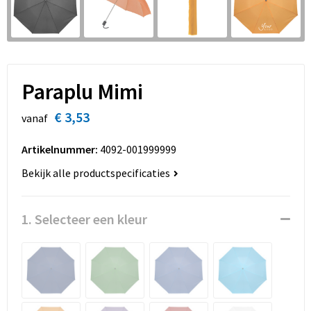
Sinterklaas
Overhemden
Strandtassen
Sleutelhangers en Lanyards
Toilettassen
Snoepgoed
Waterbestendige tassen
Paraplu Mimi
Spellen voor binnen en buiten
Accessoires voor tassen
€ 3,53
vanaf
Sport
Schoenentassen
Artikelnummer:
4092-001999999
Bekijk alle productspecificaties
Veiligheid, Auto en Fiets
Golftassen
Vrije tijd en Strand
Matrozentassen
1. Selecteer een kleur
Waterflesjes
Collegetassen
Themapakketten
Draagtassen