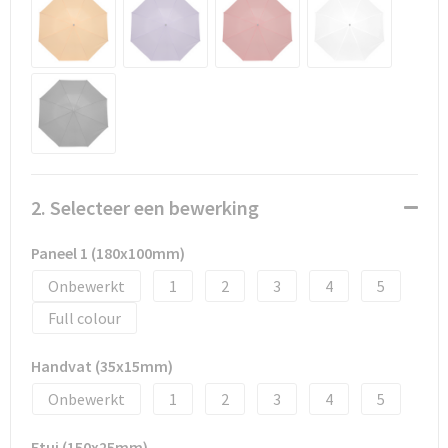
Promotietassen
Duffeltassen
Fietstassen
Reistassen
2. Selecteer een bewerking
Paneel 1 (180x100mm)
Onbewerkt
1
2
3
4
5
Full colour
Handvat (35x15mm)
Onbewerkt
1
2
3
4
5
Etui (150x25mm)