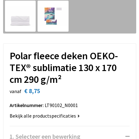
Sinterklaas
Overhemden
Strandtassen
Sleutelhangers en Lanyards
Toilettassen
Snoepgoed
Waterbestendige tassen
Spellen voor binnen en buiten
Accessoires voor tassen
Polar fleece deken OEKO-
Sport
Schoenentassen
TEX® sublimatie 130 x 170
cm 290 g/m²
Veiligheid, Auto en Fiets
Golftassen
€ 8,75
vanaf
Vrije tijd en Strand
Matrozentassen
Artikelnummer:
LT90102_N0001
Waterflesjes
Collegetassen
Bekijk alle productspecificaties
Themapakketten
Draagtassen
1. Selecteer een bewerking