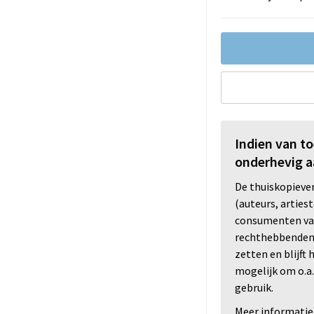
Indien van t
onderhevig a
De thuiskopiev
(auteurs, arties
consumenten va
rechthebbenden i
zetten en blijft
mogelijk om o.a.
gebruik.
Meer informatie