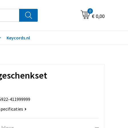
0
€ 0,00
Keycords.nl
 geschenkset
5922-411999999
specificaties
 kleur