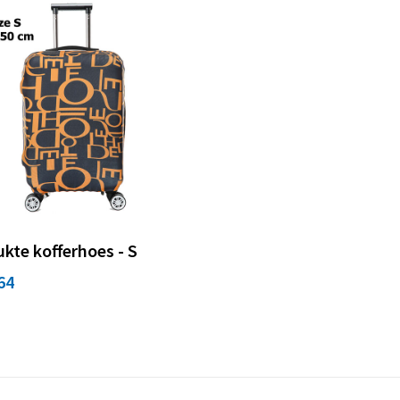
kte kofferhoes - S
64