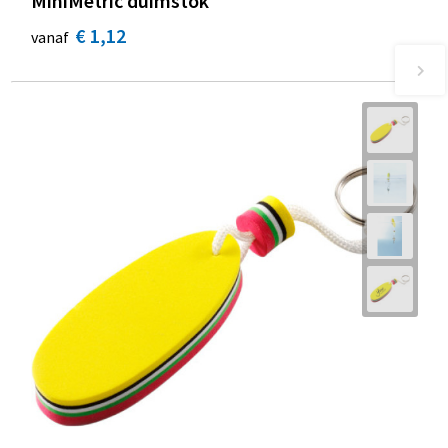
MiniMetric duimstok
€ 1,12
vanaf