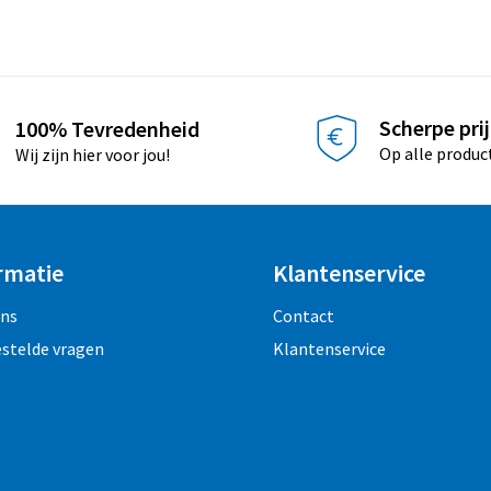
Scherpe pri
100% Tevredenheid
Op alle produc
Wij zijn hier voor jou!
rmatie
Klantenservice
ons
Contact
estelde vragen
Klantenservice