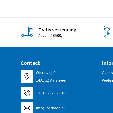
Gratis verzending
Al vanaf €500,-
Contact
Info
Witteweg 9
Over 
1431 GZ Aalsmeer
Veelg
+31 (0)297 325 168
info@tornado.nl