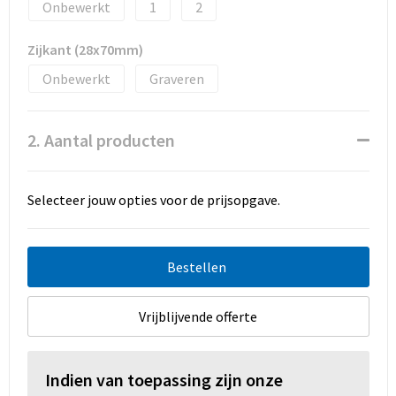
Promotietassen
Onbewerkt
1
2
Duffeltassen
Zijkant (28x70mm)
Onbewerkt
Graveren
Fietstassen
Reistassen
2. Aantal producten
Selecteer jouw opties voor de prijsopgave.
Bestellen
Vrijblijvende offerte
Indien van toepassing zijn onze