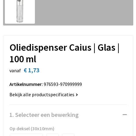
Sinterklaas
Overhemden
Strandtassen
Sleutelhangers en Lanyards
Toilettassen
Snoepgoed
Waterbestendige tassen
Oliedispenser Caius | Glas |
Spellen voor binnen en buiten
Accessoires voor tassen
100 ml
Sport
Schoenentassen
€ 1,73
vanaf
Veiligheid, Auto en Fiets
Golftassen
Artikelnummer:
976593-970999999
Vrije tijd en Strand
Matrozentassen
Bekijk alle productspecificaties
Waterflesjes
Collegetassen
1. Selecteer een bewerking
Themapakketten
Draagtassen
Op deksel (30x10mm)