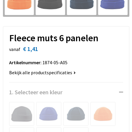
Sinterklaas
Overhemden
Strandtassen
Sleutelhangers en Lanyards
Toilettassen
Snoepgoed
Waterbestendige tassen
Fleece muts 6 panelen
Spellen voor binnen en buiten
Accessoires voor tassen
€ 1,41
vanaf
Sport
Schoenentassen
Artikelnummer:
1874-05-A05
Bekijk alle productspecificaties
Veiligheid, Auto en Fiets
Golftassen
Vrije tijd en Strand
Matrozentassen
1. Selecteer een kleur
Waterflesjes
Collegetassen
Themapakketten
Draagtassen