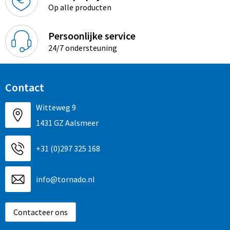
Sinterklaas
Overhemden
Strandtassen
Op alle producten
Sleutelhangers en Lanyards
Toilettassen
Persoonlijke service
24/7 ondersteuning
Snoepgoed
Waterbestendige tassen
Spellen voor binnen en buiten
Accessoires voor tassen
Contact
Sport
Schoenentassen
Witteweg 9
1431 GZ Aalsmeer
Veiligheid, Auto en Fiets
Golftassen
+31 (0)297 325 168
Vrije tijd en Strand
Matrozentassen
info@tornado.nl
Waterflesjes
Collegetassen
Themapakketten
Draagtassen
Contacteer ons