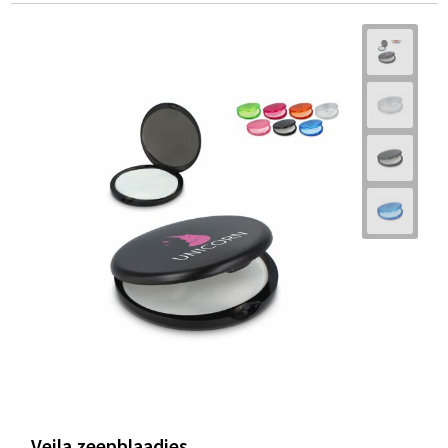
Veila zeepblaadjes