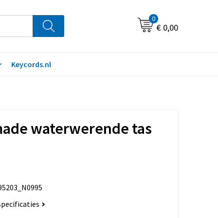
0
€ 0,00
Keycords.nl
ade waterwerende tas
95203_N0995
specificaties