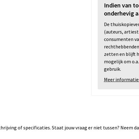
Indien van t
onderhevig a
De thuiskopiev
(auteurs, arties
consumenten va
rechthebbenden i
zetten en blijft
mogelijk om o.a.
gebruik.
Meer informatie
rijving of specificaties. Staat jouw vraag er niet tussen? Neem 