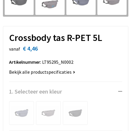
Sinterklaas
Overhemden
Strandtassen
Sleutelhangers en Lanyards
Toilettassen
Snoepgoed
Waterbestendige tassen
Crossbody tas R-PET 5L
Spellen voor binnen en buiten
Accessoires voor tassen
€ 4,46
vanaf
Sport
Schoenentassen
Artikelnummer:
LT95295_N0002
Bekijk alle productspecificaties
Veiligheid, Auto en Fiets
Golftassen
Vrije tijd en Strand
Matrozentassen
1. Selecteer een kleur
Waterflesjes
Collegetassen
Themapakketten
Draagtassen