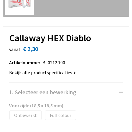
Sinterklaas
Overhemden
Strandtassen
Sleutelhangers en Lanyards
Toilettassen
Snoepgoed
Waterbestendige tassen
Callaway HEX Diablo
Spellen voor binnen en buiten
Accessoires voor tassen
€ 2,30
vanaf
Sport
Schoenentassen
Artikelnummer:
BL0212.100
Bekijk alle productspecificaties
Veiligheid, Auto en Fiets
Golftassen
Vrije tijd en Strand
Matrozentassen
1. Selecteer een bewerking
Waterflesjes
Collegetassen
Voorzijde (18,5 x 18,5 mm)
Onbewerkt
Full colour
Themapakketten
Draagtassen