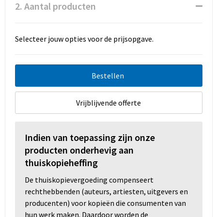
Promotietassen
2. Aantal producten
Duffeltassen
Selecteer jouw opties voor de prijsopgave.
Fietstassen
Reistassen
Bestellen
Vrijblijvende offerte
Indien van toepassing zijn onze
producten onderhevig aan
thuiskopieheffing
De thuiskopievergoeding compenseert
rechthebbenden (auteurs, artiesten, uitgevers en
producenten) voor kopieën die consumenten van
hun werk maken. Daardoor worden de