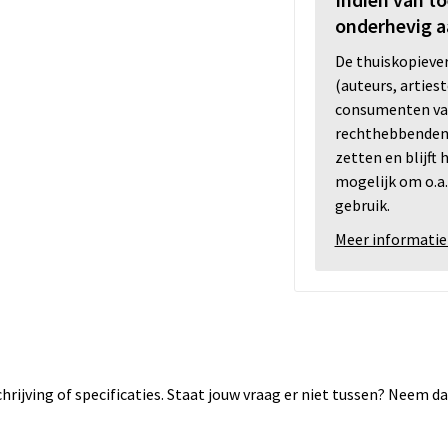
onderhevig a
De thuiskopiev
(auteurs, arties
consumenten va
rechthebbenden i
zetten en blijft
mogelijk om o.a.
gebruik.
Meer informatie
rijving of specificaties. Staat jouw vraag er niet tussen? Neem 