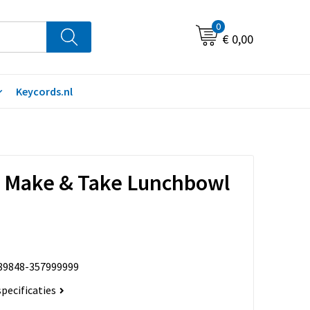
0
€ 0,00
Keycords.nl
a Make & Take Lunchbowl
89848-357999999
specificaties