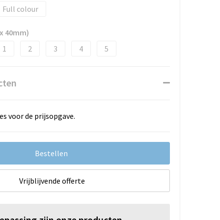
Full colour
 x 40mm)
1
2
3
4
5
cten
es voor de prijsopgave.
Bestellen
Vrijblijvende offerte
oepassing zijn onze producten