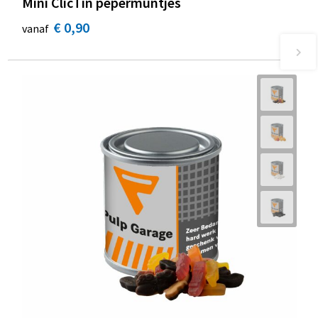
Mini ClicTin pepermuntjes
€ 0,90
vanaf