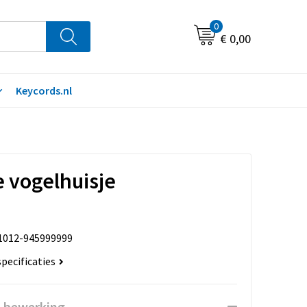
0
€ 0,00
Keycords.nl
 vogelhuisje
1012-945999999
specificaties
n bewerking