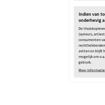
Indien van t
onderhevig a
De thuiskopiev
(auteurs, arties
consumenten va
rechthebbenden i
zetten en blijft
mogelijk om o.a.
gebruik.
Meer informatie