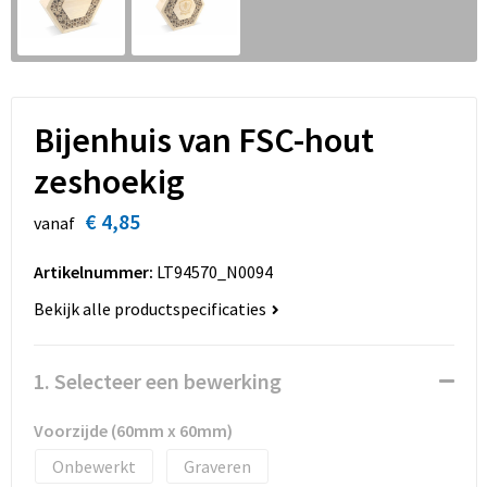
Sinterklaas
Overhemden
Strandtassen
Sleutelhangers en Lanyards
Toilettassen
Snoepgoed
Waterbestendige tassen
Bijenhuis van FSC-hout
zeshoekig
Spellen voor binnen en buiten
Accessoires voor tassen
€ 4,85
vanaf
Sport
Schoenentassen
Artikelnummer:
LT94570_N0094
Veiligheid, Auto en Fiets
Golftassen
Bekijk alle productspecificaties
Vrije tijd en Strand
Matrozentassen
1. Selecteer een bewerking
Waterflesjes
Collegetassen
Voorzijde (60mm x 60mm)
Themapakketten
Draagtassen
Onbewerkt
Graveren