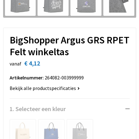
Sinterklaas
Overhemden
Strandtassen
Sleutelhangers en Lanyards
Toilettassen
Snoepgoed
Waterbestendige tassen
BigShopper Argus GRS RPET
Felt winkeltas
Spellen voor binnen en buiten
Accessoires voor tassen
€ 4,12
vanaf
Sport
Schoenentassen
Artikelnummer:
264082-003999999
Veiligheid, Auto en Fiets
Golftassen
Bekijk alle productspecificaties
Vrije tijd en Strand
Matrozentassen
1. Selecteer een kleur
Waterflesjes
Collegetassen
Themapakketten
Draagtassen