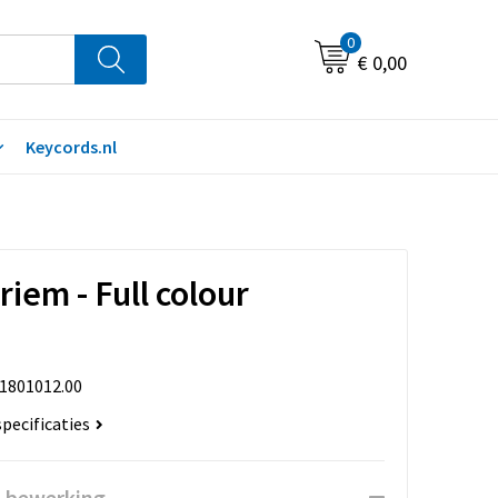
0
€ 0,00
Keycords.nl
iem - Full colour
.1801012.00
specificaties
n bewerking