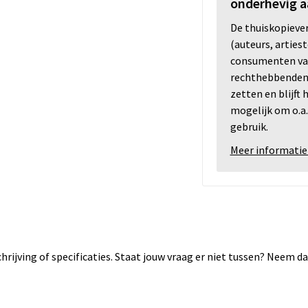
onderhevig a
De thuiskopiev
(auteurs, arties
consumenten va
rechthebbenden i
zetten en blijft
mogelijk om o.a.
gebruik.
Meer informatie
rijving of specificaties. Staat jouw vraag er niet tussen? Neem 