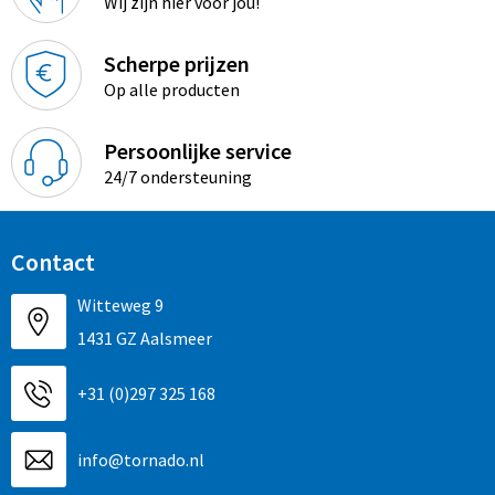
Wij zijn hier voor jou!
Promotietassen
Duffeltassen
Scherpe prijzen
Op alle producten
Fietstassen
Persoonlijke service
Reistassen
24/7 ondersteuning
Contact
Witteweg 9
1431 GZ Aalsmeer
+31 (0)297 325 168
info@tornado.nl