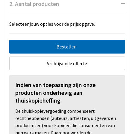
Promotietassen
2. Aantal producten
Duffeltassen
Selecteer jouw opties voor de prijsopgave.
Fietstassen
Reistassen
Bestellen
Vrijblijvende offerte
Indien van toepassing zijn onze
producten onderhevig aan
thuiskopieheffing
De thuiskopievergoeding compenseert
rechthebbenden (auteurs, artiesten, uitgevers en
producenten) voor kopieën die consumenten van
hun werk maken. Daardoor worden de