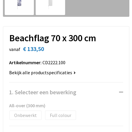
Sinterklaas
Overhemden
Strandtassen
Sleutelhangers en Lanyards
Toilettassen
Snoepgoed
Waterbestendige tassen
Beachflag 70 x 300 cm
Spellen voor binnen en buiten
Accessoires voor tassen
€ 133,50
vanaf
Sport
Schoenentassen
Artikelnummer:
CD2222.100
Bekijk alle productspecificaties
Veiligheid, Auto en Fiets
Golftassen
Vrije tijd en Strand
Matrozentassen
1. Selecteer een bewerking
Waterflesjes
Collegetassen
All-over (300 mm)
Onbewerkt
Full colour
Themapakketten
Draagtassen