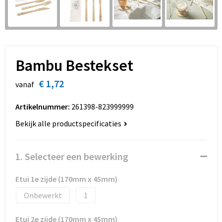
Sinterklaas
Overhemden
Strandtassen
Sleutelhangers en Lanyards
Toilettassen
Snoepgoed
Waterbestendige tassen
Bambu Bestekset
Spellen voor binnen en buiten
Accessoires voor tassen
€ 1,72
vanaf
Sport
Schoenentassen
Artikelnummer:
261398-823999999
Bekijk alle productspecificaties
Veiligheid, Auto en Fiets
Golftassen
Vrije tijd en Strand
Matrozentassen
1. Selecteer een bewerking
Waterflesjes
Collegetassen
Etui 1e zijde (170mm x 45mm)
Onbewerkt
1
Themapakketten
Draagtassen
Etui 2e zijde (170mm x 45mm)