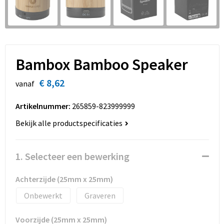
Sinterklaas
Overhemden
Strandtassen
Sleutelhangers en Lanyards
Toilettassen
Snoepgoed
Waterbestendige tassen
Bambox Bamboo Speaker
Spellen voor binnen en buiten
Accessoires voor tassen
€ 8,62
vanaf
Sport
Schoenentassen
Artikelnummer:
265859-823999999
Bekijk alle productspecificaties
Veiligheid, Auto en Fiets
Golftassen
Vrije tijd en Strand
Matrozentassen
1. Selecteer een bewerking
Waterflesjes
Collegetassen
Achterzijde (25mm x 25mm)
Onbewerkt
Graveren
Themapakketten
Draagtassen
Voorzijde (25mm x 25mm)