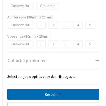
Promotietassen
Onbewerkt
Graveren
Duffeltassen
Achterzijde (30mm x 25mm)
Fietstassen
Onbewerkt
1
2
3
4
5
Reistassen
Voorzijde (30mm x 25mm)
Onbewerkt
1
2
3
4
5
2. Aantal producten
Selecteer jouw opties voor de prijsopgave.
Bestellen