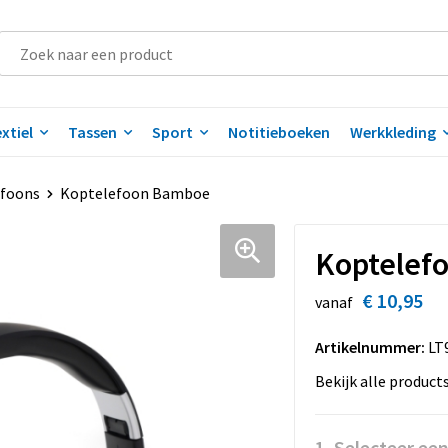
xtiel
Tassen
Sport
Notitieboeken
Werkkleding
efoons
Koptelefoon Bamboe
Koptelef
€ 10,95
vanaf
Artikelnummer:
LT
Bekijk alle product
1. Selecteer ee