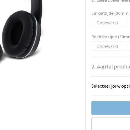
Linkerzijde (30mm
Onbewerkt
Rechterzijde (30m
Onbewerkt
2. Aantal produ
Selecteer jouw opti