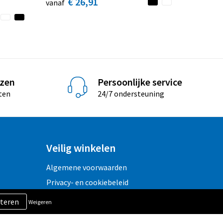
€ 26,91
vanaf
jzen
Persoonlijke service
ten
24/7 ondersteuning
Veilig winkelen
Algemene voorwaarden
Privacy- en cookiebeleid
Disclaimer
Weigeren