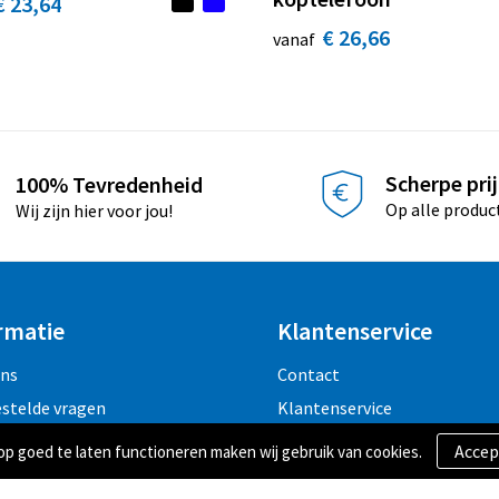
€ 23,64
€ 26,66
vanaf
Scherpe pri
100% Tevredenheid
Op alle produc
Wij zijn hier voor jou!
rmatie
Klantenservice
ons
Contact
estelde vragen
Klantenservice
 goed te laten functioneren maken wij gebruik van cookies.