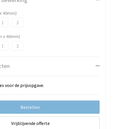
 x 40mm)
1
2
m x 40mm)
1
2
cten
es voor de prijsopgave.
Bestellen
Vrijblijvende offerte