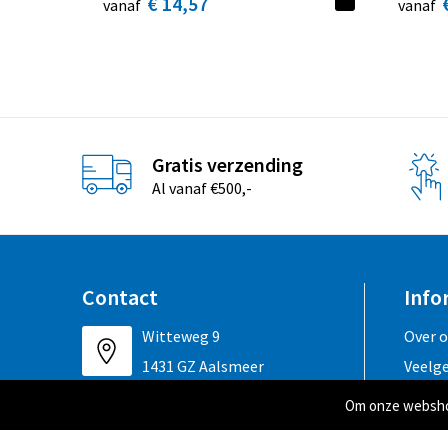
€ 14,57
vanaf
vanaf
Gratis verzending
Al vanaf €500,-
Contact
Info
Witteweg 9
Over 
1431 GZ Aalsmeer
Veelg
Om onze webshop
+31 (0)297 325 168