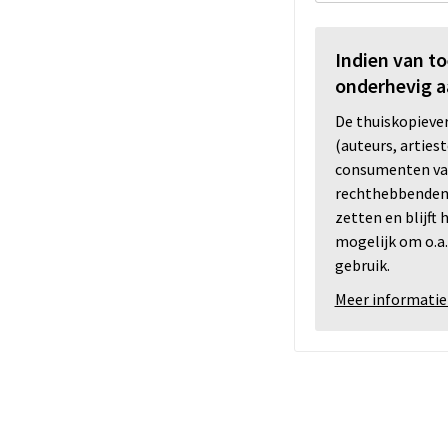
Indien van t
onderhevig a
De thuiskopiev
(auteurs, arties
consumenten va
rechthebbenden i
zetten en blijft
mogelijk om o.a.
gebruik.
Meer informatie