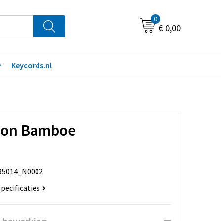
0
€ 0,00
Keycords.nl
oon Bamboe
95014_N0002
specificaties
n bewerking