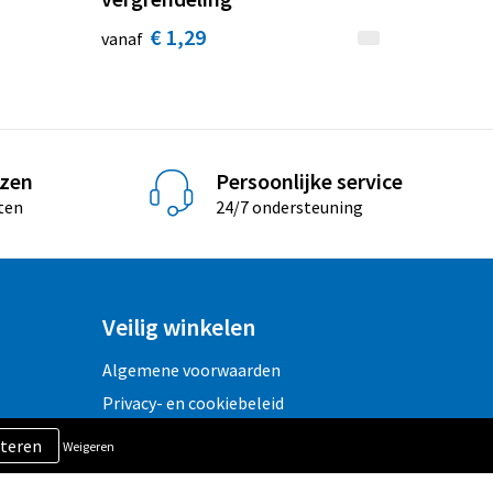
€ 1,29
vanaf
jzen
Persoonlijke service
ten
24/7 ondersteuning
Veilig winkelen
Algemene voorwaarden
Privacy- en cookiebeleid
Disclaimer
Weigeren