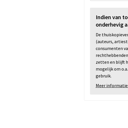
Indien van t
onderhevig a
De thuiskopiev
(auteurs, arties
consumenten va
rechthebbenden i
zetten en blijft
mogelijk om o.a.
gebruik.
Meer informatie