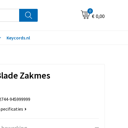
0
€ 0,00
Keycords.nl
lade Zakmes
2744-945999999
specificaties
n bewerking