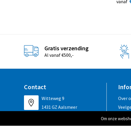
vanaf
Gratis verzending
Al vanaf €500,-
Contact
Info
Witteweg 9
Over 
1431 GZ Aalsmeer
Veelg
Om onze webshop
+31 (0)297 325 168