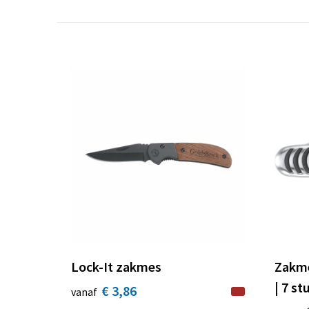
Lock-It zakmes
Zakme
| 7 st
€ 3,86
vanaf