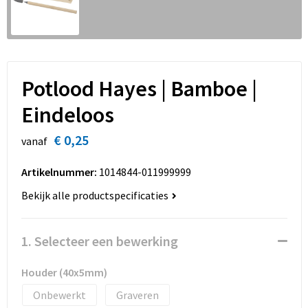
Sinterklaas
Overhemden
Strandtassen
Sleutelhangers en Lanyards
Toilettassen
Snoepgoed
Waterbestendige tassen
Potlood Hayes | Bamboe |
Eindeloos
Spellen voor binnen en buiten
Accessoires voor tassen
€ 0,25
vanaf
Sport
Schoenentassen
Artikelnummer:
1014844-011999999
Veiligheid, Auto en Fiets
Golftassen
Bekijk alle productspecificaties
Vrije tijd en Strand
Matrozentassen
1. Selecteer een bewerking
Waterflesjes
Collegetassen
Houder (40x5mm)
Themapakketten
Draagtassen
Onbewerkt
Graveren