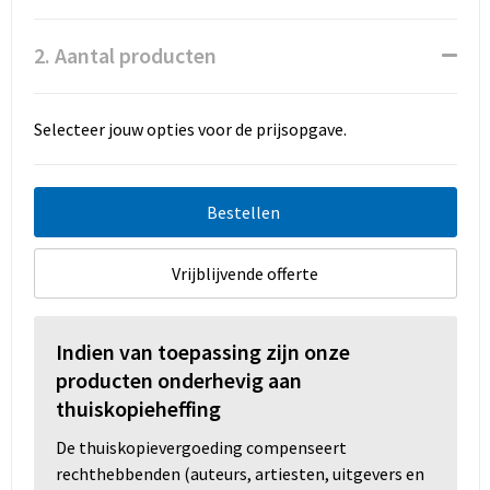
Promotietassen
2. Aantal producten
Duffeltassen
Fietstassen
Selecteer jouw opties voor de prijsopgave.
Reistassen
Bestellen
Vrijblijvende offerte
Indien van toepassing zijn onze
producten onderhevig aan
thuiskopieheffing
De thuiskopievergoeding compenseert
rechthebbenden (auteurs, artiesten, uitgevers en