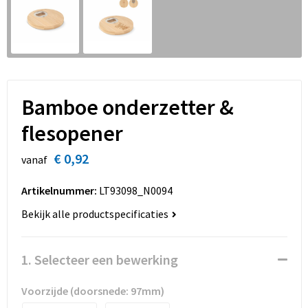
Sinterklaas
Overhemden
Strandtassen
Sleutelhangers en Lanyards
Toilettassen
Snoepgoed
Waterbestendige tassen
Bamboe onderzetter &
Spellen voor binnen en buiten
Accessoires voor tassen
flesopener
Sport
Schoenentassen
€ 0,92
vanaf
Veiligheid, Auto en Fiets
Golftassen
Artikelnummer:
LT93098_N0094
Vrije tijd en Strand
Matrozentassen
Bekijk alle productspecificaties
Waterflesjes
Collegetassen
1. Selecteer een bewerking
Themapakketten
Draagtassen
Voorzijde (doorsnede: 97mm)