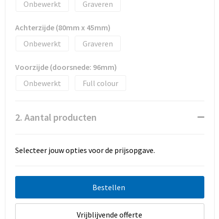
Promotietassen
Onbewerkt
Graveren
Duffeltassen
Achterzijde (80mm x 45mm)
Onbewerkt
Graveren
Fietstassen
Voorzijde (doorsnede: 96mm)
Reistassen
Onbewerkt
Full colour
2. Aantal producten
Selecteer jouw opties voor de prijsopgave.
Bestellen
Vrijblijvende offerte