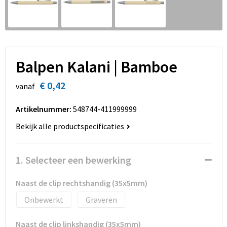
Sinterklaas
Overhemden
Strandtassen
Sleutelhangers en Lanyards
Toilettassen
Snoepgoed
Waterbestendige tassen
Balpen Kalani | Bamboe
Spellen voor binnen en buiten
Accessoires voor tassen
€ 0,42
vanaf
Sport
Schoenentassen
Artikelnummer:
548744-411999999
Bekijk alle productspecificaties
Veiligheid, Auto en Fiets
Golftassen
Vrije tijd en Strand
Matrozentassen
1. Selecteer een bewerking
Waterflesjes
Collegetassen
Naast de clip rechtshandig (35x5mm)
Onbewerkt
Graveren
Themapakketten
Draagtassen
Naast de clip linkshandig (35x5mm)