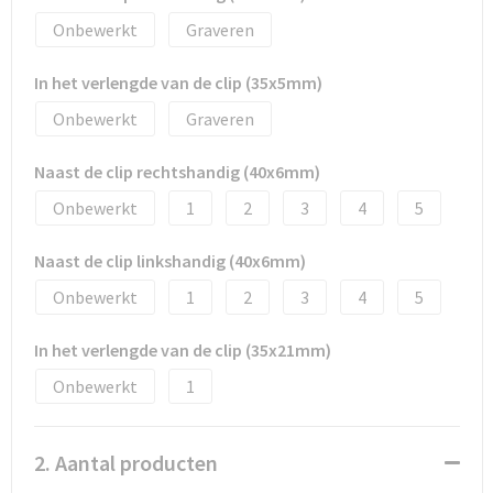
Promotietassen
Onbewerkt
Graveren
Duffeltassen
In het verlengde van de clip (35x5mm)
Fietstassen
Onbewerkt
Graveren
Reistassen
Naast de clip rechtshandig (40x6mm)
Onbewerkt
1
2
3
4
5
Naast de clip linkshandig (40x6mm)
Onbewerkt
1
2
3
4
5
In het verlengde van de clip (35x21mm)
Onbewerkt
1
2. Aantal producten