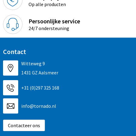
Sinterklaas
Overhemden
Strandtassen
Op alle producten
Sleutelhangers en Lanyards
Toilettassen
Persoonlijke service
24/7 ondersteuning
Snoepgoed
Waterbestendige tassen
Spellen voor binnen en buiten
Accessoires voor tassen
Contact
Sport
Schoenentassen
Witteweg 9
1431 GZ Aalsmeer
Veiligheid, Auto en Fiets
Golftassen
+31 (0)297 325 168
Vrije tijd en Strand
Matrozentassen
info@tornado.nl
Waterflesjes
Collegetassen
Themapakketten
Draagtassen
Contacteer ons