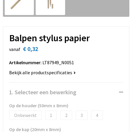
Sinterklaas
Overhemden
Strandtassen
Sleutelhangers en Lanyards
Toilettassen
Snoepgoed
Waterbestendige tassen
Balpen stylus papier
Spellen voor binnen en buiten
Accessoires voor tassen
€ 0,32
vanaf
Sport
Schoenentassen
Artikelnummer:
LT87949_N0051
Bekijk alle productspecificaties
Veiligheid, Auto en Fiets
Golftassen
Vrije tijd en Strand
Matrozentassen
1. Selecteer een bewerking
Waterflesjes
Collegetassen
Op de houder (50mm x 8mm)
Onbewerkt
1
2
3
4
Themapakketten
Draagtassen
Op de kap (20mm x 8mm)