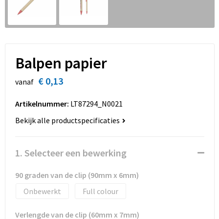
Sinterklaas
Overhemden
Strandtassen
Sleutelhangers en Lanyards
Toilettassen
Snoepgoed
Waterbestendige tassen
Balpen papier
Spellen voor binnen en buiten
Accessoires voor tassen
€ 0,13
vanaf
Sport
Schoenentassen
Artikelnummer:
LT87294_N0021
Bekijk alle productspecificaties
Veiligheid, Auto en Fiets
Golftassen
Vrije tijd en Strand
Matrozentassen
1. Selecteer een bewerking
Waterflesjes
Collegetassen
90 graden van de clip (90mm x 6mm)
Onbewerkt
Full colour
Themapakketten
Draagtassen
Verlengde van de clip (60mm x 7mm)