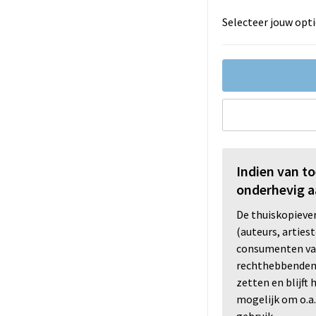
Selecteer jouw opti
Indien van t
onderhevig a
De thuiskopiev
(auteurs, arties
consumenten va
rechthebbenden i
zetten en blijft
mogelijk om o.a.