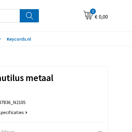
0
€ 0,00
Keycords.nl
utilus metaal
87836_N2105
specificaties
 kleur