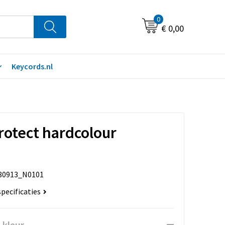
0
€ 0,00
Keycords.nl
rotect hardcolour
80913_N0101
specificaties
 kleur