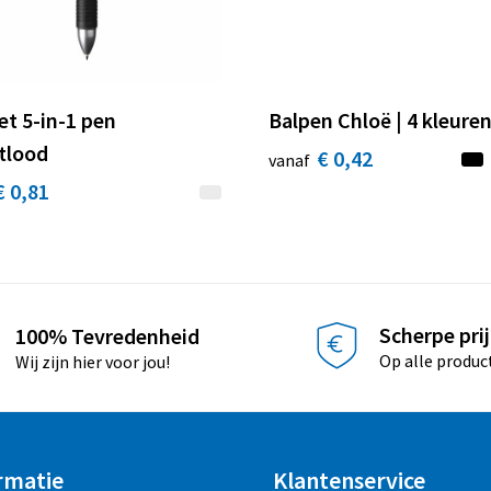
et 5-in-1 pen
Balpen Chloë | 4 kleure
tlood
€ 0,42
vanaf
€ 0,81
Scherpe pri
100% Tevredenheid
Op alle produc
Wij zijn hier voor jou!
rmatie
Klantenservice