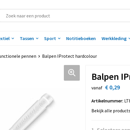
xtiel
Tassen
Sport
Notitieboeken
Werkkleding
unctionele pennen
Balpen IProtect hardcolour
Balpen IP
€ 0,29
vanaf
Artikelnummer:
LT
Bekijk alle product
1. Selecteer een