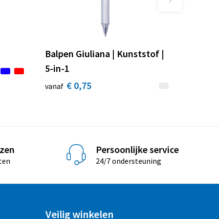
n
Balpen Giuliana | Kunststof |
5-in-1
€ 0,75
vanaf
jzen
Persoonlijke service
ten
24/7 ondersteuning
Veilig winkelen