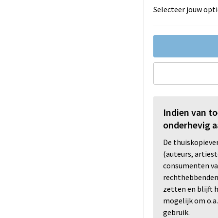
Selecteer jouw opti
Indien van t
onderhevig a
De thuiskopiev
(auteurs, arties
consumenten va
rechthebbenden i
zetten en blijft
mogelijk om o.a.
gebruik.