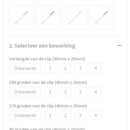
Promotietassen
Duffeltassen
Fietstassen
Reistassen
2. Selecteer een bewerking
Verlengde van de clip (45mm x 25mm)
Onbewerkt
1
2
3
4
180 graden van de clip (45mm x 25mm)
Onbewerkt
1
2
3
4
270 graden van de clip (45mm x 25mm)
Onbewerkt
1
2
3
4
90 graden van de clip (45mm x 25mm)