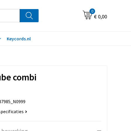
0
€ 0,00
Keycords.nl
ube combi
87985_N0999
specificaties
n bewerking