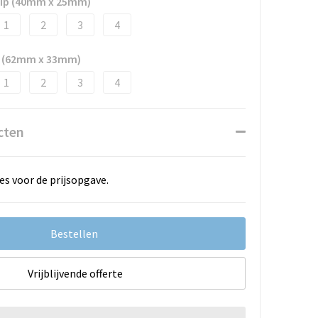
clip (40mm x 25mm)
1
2
3
4
en (62mm x 33mm)
1
2
3
4
cten
es voor de prijsopgave.
Bestellen
Vrijblijvende offerte