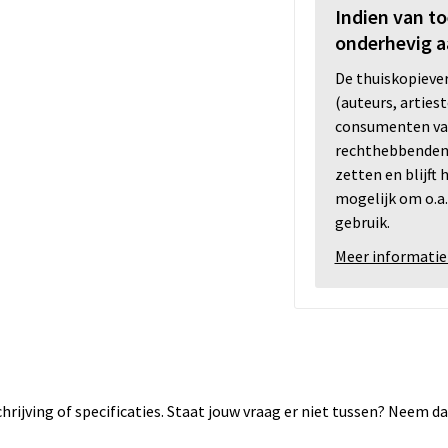
Indien van t
onderhevig a
De thuiskopiev
(auteurs, arties
consumenten va
rechthebbenden i
zetten en blijft
mogelijk om o.a.
gebruik.
Meer informatie
rijving of specificaties. Staat jouw vraag er niet tussen? Neem 