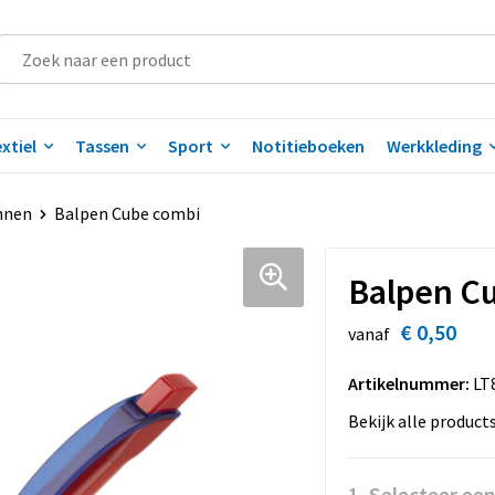
xtiel
Tassen
Sport
Notitieboeken
Werkkleding
nnen
Balpen Cube combi
Balpen C
€ 0,50
vanaf
Artikelnummer:
LT
Bekijk alle product
1. Selecteer ee