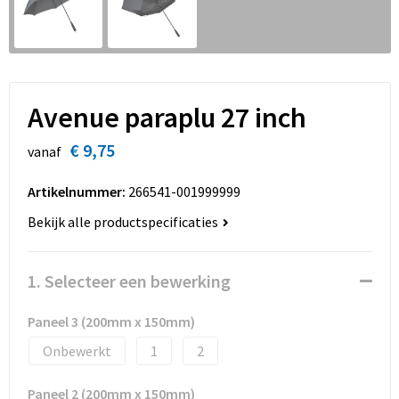
Sinterklaas
Overhemden
Strandtassen
Sleutelhangers en Lanyards
Toilettassen
Snoepgoed
Waterbestendige tassen
Avenue paraplu 27 inch
Spellen voor binnen en buiten
Accessoires voor tassen
€ 9,75
vanaf
Sport
Schoenentassen
Artikelnummer:
266541-001999999
Bekijk alle productspecificaties
Veiligheid, Auto en Fiets
Golftassen
Vrije tijd en Strand
Matrozentassen
1. Selecteer een bewerking
Waterflesjes
Collegetassen
Paneel 3 (200mm x 150mm)
Onbewerkt
1
2
Themapakketten
Draagtassen
Paneel 2 (200mm x 150mm)