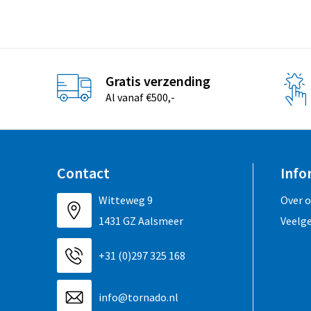
Gratis verzending
Al vanaf €500,-
Contact
Info
Witteweg 9
Over 
1431 GZ Aalsmeer
Veelg
+31 (0)297 325 168
info@tornado.nl