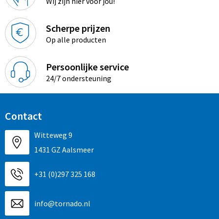
Wij zijn hier voor jou!
Promotietassen
Duffeltassen
Scherpe prijzen
Op alle producten
Fietstassen
Persoonlijke service
Reistassen
24/7 ondersteuning
Contact
Witteweg 9
1431 GZ Aalsmeer
+31 (0)297 325 168
info@tornado.nl