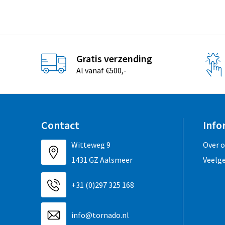
Gratis verzending
Al vanaf €500,-
Contact
Info
Witteweg 9
Over 
1431 GZ Aalsmeer
Veelg
+31 (0)297 325 168
info@tornado.nl